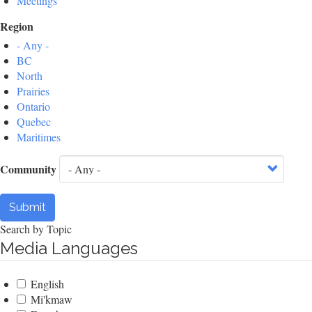
Meetings
Region
- Any -
BC
North
Prairies
Ontario
Quebec
Maritimes
Community
Submit
Search by Topic
Media Languages
English
Mi'kmaw