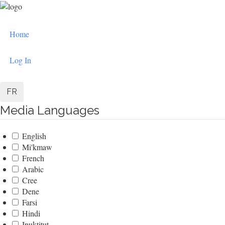
Skip
to
User
main
Home
content
account
menu
Log In
FR
Media Languages
English
Mi'kmaw
French
Arabic
Cree
Dene
Farsi
Hindi
Inuktitut