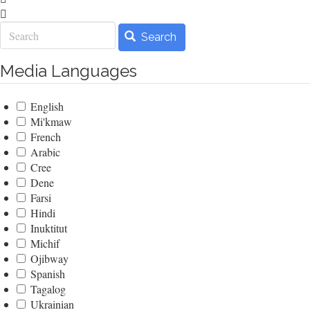
Search
Search
Media Languages
English
Mi'kmaw
French
Arabic
Cree
Dene
Farsi
Hindi
Inuktitut
Michif
Ojibway
Spanish
Tagalog
Ukrainian