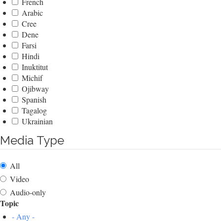
French
Arabic
Cree
Dene
Farsi
Hindi
Inuktitut
Michif
Ojibway
Spanish
Tagalog
Ukrainian
Media Type
All
Video
Audio-only
Topic
- Any -