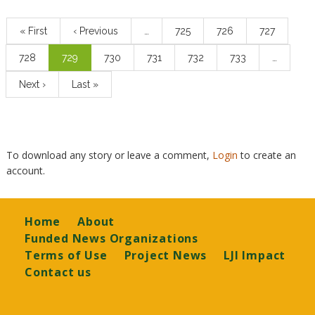
Pagination
First
« First
Previous
‹ Previous
…
Page
725
Page
726
Page
727
page
page
Page
728
Current
729
Page
730
Page
731
Page
732
Page
733
…
page
Next
Next ›
Last
Last »
page
page
To download any story or leave a comment,
Login
to create an
account.
Footer
Home
About
Funded News Organizations
Terms of Use
Project News
LJI Impact
Contact us