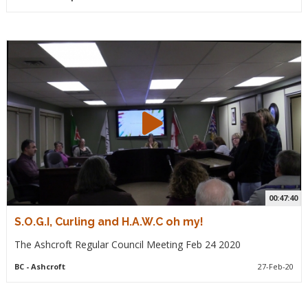
00:47:40
S.O.G.I, Curling and H.A.W.C oh my!
The Ashcroft Regular Council Meeting Feb 24 2020
BC
- Ashcroft
27-Feb-20