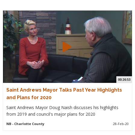
00:26:53
Saint Andrews Mayor Talks Past Year Highlights
and Plans for 2020
Saint Andrews Mayor Doug Naish discusses his highlights
from 2019 and council's major plans for 2020
NB
- Charlotte County
28-Feb-20