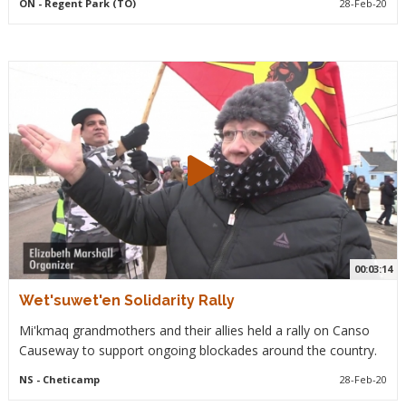
ON
- Regent Park (TO)
28-Feb-20
00:03:14
Wet'suwet'en Solidarity Rally
Mi'kmaq grandmothers and their allies held a rally on Canso
Causeway to support ongoing blockades around the country.
NS
- Cheticamp
28-Feb-20